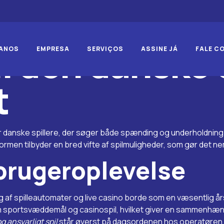
il den danske
ANOS
EMPRESA
SERVIÇOS
ASSINE JÁ
FALE C
t
danske spillere, der søger både spænding og underholdning. Når
formen tilbyder en bred vifte af spilmuligheder, som gør det ne
 brugeroplevelse
af spilleautomater og live casino borde som en væsentlig årsa
llem sportsvæddemål og casinospil, hvilket giver en sammenhæ
g ansvarligt spil
står øverst på dagsordenen hos operatøren