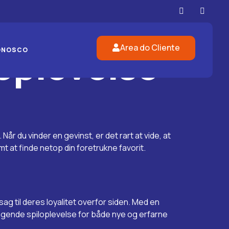
 oplevelse
Area do Cliente
ONOSCO
 du vinder en gevinst, er det rart at vide, at
mt at finde netop din foretrukne favorit.
g til deres loyalitet overfor siden. Med en
ngende spiloplevelse for både nye og erfarne
.