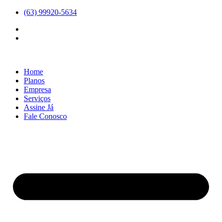
Ir
(63) 99920-5634
para
o
conteúdo
Home
Planos
Empresa
Serviços
Assine Já
Fale Conosco