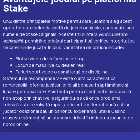
Stake
Unul dintre principalele motive pentru care jucătorii aleg acest
operator este selecția vastă de jocuri originale, cunoscute sub
numele de Stake Originals. Aceste titluri oferă
verificabilitate
echitabilă
, permițând oricărui participant să verifice integritatea
fiecărei runde jucate. În plus, varietatea de opțiuni include:
Sloturi video de la furnizori de top
Jocuri de masă live cu dealeri reali
Pariuri sportive pe o gamă largă de discipline
Sistemul de recompense VIP este o altă caracteristică
remarcabilă, oferind jucătorilor loiali bonusuri săptămânale și
lunare personalizate. Asistența pentru clienți este disponibilă
non-stop prin chat live, asigurându-se că orice problemă
tehnică este rezolvată rapid și eficient. Indiferent dacă ești un
jucător ocazional sau un parior cu experiență, Stake Casino
reușește să mențină un standard ridicat în industria jocurilor de
noroc online.