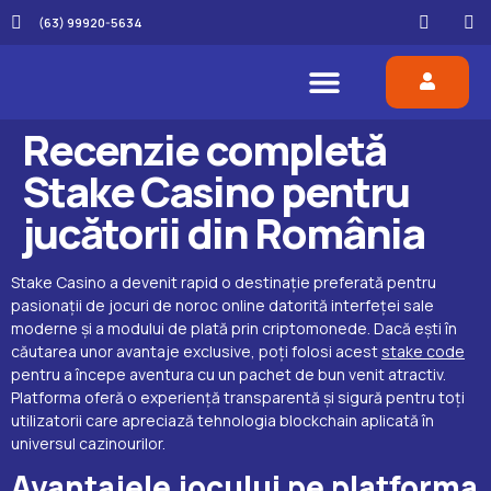
(63) 99920-5634
FALE CONOSCO
Recenzie completă
Stake Casino pentru
jucătorii din România
Stake Casino a devenit rapid o destinație preferată pentru
pasionații de jocuri de noroc online datorită interfeței sale
moderne și a modului de plată prin criptomonede. Dacă ești în
căutarea unor avantaje exclusive, poți folosi acest
stake code
pentru a începe aventura cu un pachet de bun venit atractiv.
Platforma oferă o experiență transparentă și sigură pentru toți
utilizatorii care apreciază tehnologia blockchain aplicată în
universul cazinourilor.
Avantajele jocului pe platforma