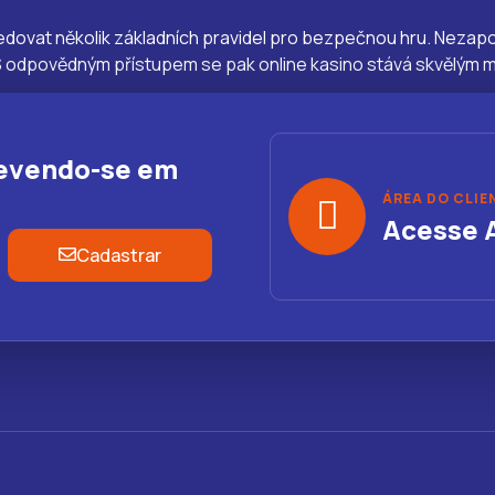
dovat několik základních pravidel pro bezpečnou hru. Nezapomí
odpovědným přístupem se pak online kasino stává skvělým mí
revendo-se em
ÁREA DO CLIE
Acesse 
Cadastrar