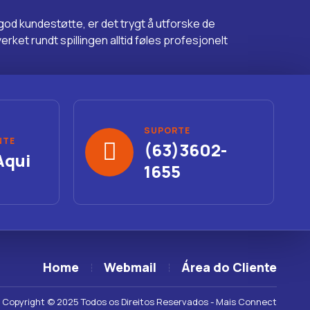
god kundestøtte, er det trygt å utforske de
rket rundt spillingen alltid føles profesjonelt
SUPORTE
NTE
(63)3602-
Aqui
1655
Home
Webmail
Área do Cliente
Copyright © 2025 Todos os Direitos Reservados - Mais Connect