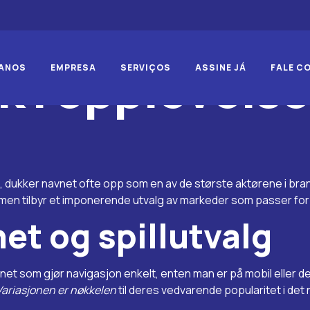
k i opplevels
ANOS
EMPRESA
SERVIÇOS
ASSINE JÁ
FALE C
rm, dukker navnet ofte opp som en av de største aktørene i b
formen tilbyr et imponerende utvalg av markeder som passer f
et og spillutvalg
net som gjør navigasjon enkelt, enten man er på mobil eller d
Variasjonen er nøkkelen
til deres vedvarende popularitet i det