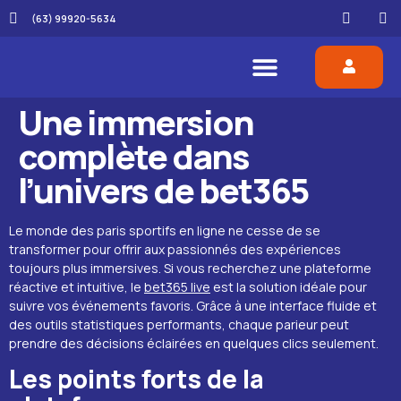
(63) 99920-5634
FALE CONOSCO
Une immersion
complète dans
l’univers de bet365
Le monde des paris sportifs en ligne ne cesse de se
transformer pour offrir aux passionnés des expériences
toujours plus immersives. Si vous recherchez une plateforme
réactive et intuitive, le
bet365 live
est la solution idéale pour
suivre vos événements favoris. Grâce à une interface fluide et
des outils statistiques performants, chaque parieur peut
prendre des décisions éclairées en quelques clics seulement.
Les points forts de la