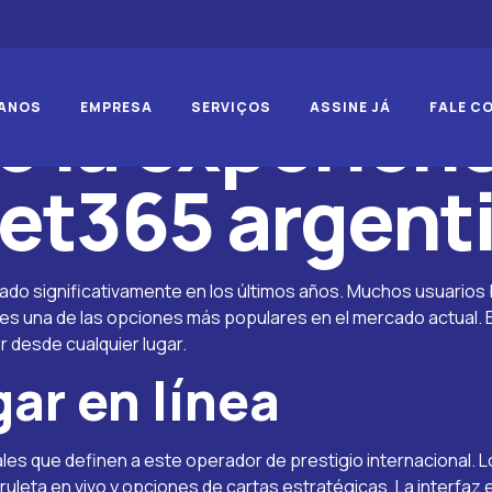
 la experienc
ANOS
EMPRESA
SERVIÇOS
ASSINE JÁ
FALE C
bet365 argent
nado significativamente en los últimos años. Muchos usuarios
es una de las opciones más populares en el mercado actual. 
r desde cualquier lugar.
gar en línea
tales que definen a este operador de prestigio internacional
leta en vivo y opciones de cartas estratégicas. La interfaz e