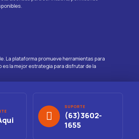
sponibles.
le. La plataforma promueve herramientas para
es la mejor estrategia para disfrutar de la
SUPORTE
NTE
(63)3602-
Aqui
1655