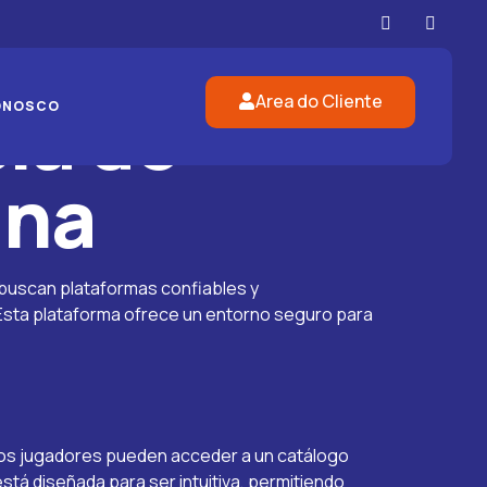
ia de
Area do Cliente
ONOSCO
ina
 buscan plataformas confiables y
Esta plataforma ofrece un entorno seguro para
. Los jugadores pueden acceder a un catálogo
stá diseñada para ser intuitiva, permitiendo